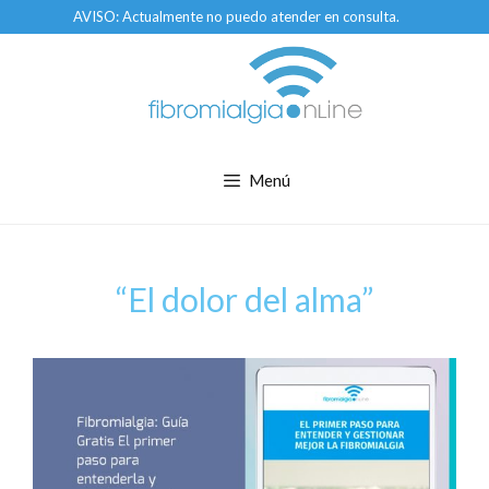
Saltar
AVISO: Actualmente no puedo atender en consulta.
al
contenido
Menú
“El dolor del alma”