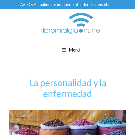
Saltar
AVISO: Actualmente no puedo atender en consulta.
al
contenido
Menú
La personalidad y la
enfermedad